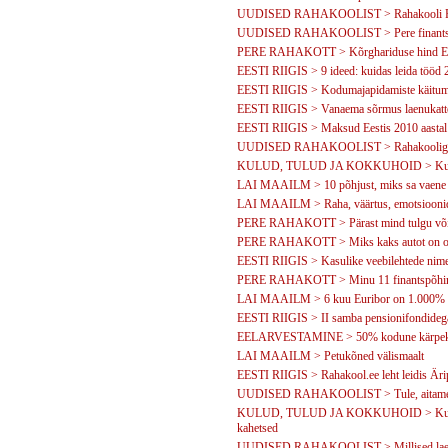
UUDISED RAHAKOOLIST > Rahakooli Ral
UUDISED RAHAKOOLIST > Pere finantsk
PERE RAHAKOTT > Kõrghariduse hind Ee
EESTI RIIGIS > 9 ideed: kuidas leida tööd 
EESTI RIIGIS > Kodumajapidamiste käitumine
EESTI RIIGIS > Vanaema sõrmus laenukatt
EESTI RIIGIS > Maksud Eestis 2010 aastal
UUDISED RAHAKOOLIST > Rahakooliga on 
KULUD, TULUD JA KOKKUHOID > Kuidas 
LAI MAAILM > 10 põhjust, miks sa vaene 
LAI MAAILM > Raha, väärtus, emotsioonid
PERE RAHAKOTT > Pärast mind tulgu või
PERE RAHAKOTT > Miks kaks autot on o
EESTI RIIGIS > Kasulike veebilehtede nime
PERE RAHAKOTT > Minu 11 finantspõhi
LAI MAAILM > 6 kuu Euribor on 1.000%
EESTI RIIGIS > II samba pensionifondidega 
EELARVESTAMINE > 50% kodune kärpekava
LAI MAAILM > Petukõned välismaalt
EESTI RIIGIS > Rahakool.ee leht leidis Äri
UUDISED RAHAKOOLIST > Tule, aitame Su
KULUD, TULUD JA KOKKUHOID > Kuidas va
kahetsed
UUDISED RAHAKOOLIST > Millised laenuko