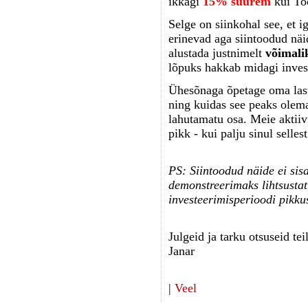
ikkagi
15% suurem
kui To
Selge on siinkohal see, et 
erinevad aga siintoodud näi
alustada justnimelt
võimalik
lõpuks hakkab midagi inves
Ühesõnaga õpetage oma last
ning kuidas see peaks olema
lahutamatu osa. Meie aktiiv
pikk - kui palju sinul selles
PS: Siintoodud näide ei sis
demonstreerimaks lihtsustat
investeerimisperioodi pikkus
Julgeid ja tarku otsuseid tei
Janar
|
Veel