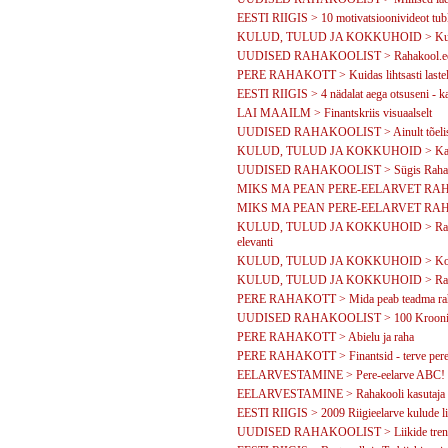
EESTI RIIGIS > 10 motivatsioonivideot tubli
KULUD, TULUD JA KOKKUHOID > Kui mu
UUDISED RAHAKOOLIST > Rahakool.ee k
PERE RAHAKOTT > Kuidas lihtsasti lastele
EESTI RIIGIS > 4 nädalat aega otsuseni - k
LAI MAAILM > Finantskriis visuaalselt
UUDISED RAHAKOOLIST > Ainult tõelisi pi
KULUD, TULUD JA KOKKUHOID > Kapitali
UUDISED RAHAKOOLIST > Sügis Rahak
MIKS MA PEAN PERE-EELARVET RAHAK
MIKS MA PEAN PERE-EELARVET RAHAKO
KULUD, TULUD JA KOKKUHOID > Rahakooli
elevanti
KULUD, TULUD JA KOKKUHOID > Kodune ku
KULUD, TULUD JA KOKKUHOID > Rahakool
PERE RAHAKOTT > Mida peab teadma rah
UUDISED RAHAKOOLIST > 100 Krooni ee
PERE RAHAKOTT > Abielu ja raha
PERE RAHAKOTT > Finantsid - terve pere
EELARVESTAMINE > Pere-eelarve ABC!
EELARVESTAMINE > Rahakooli kasutaja - 
EESTI RIIGIS > 2009 Riigieelarve kulude li
UUDISED RAHAKOOLIST > Liikide trendide