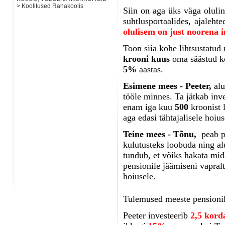
> Koolitused Rahakoolis
Siin on aga üks väga oluline
suhtlusportaalides, ajaleht
olulisem on just noorena 
Toon siia kohe lihtsustatud 
krooni kuus
oma säästud ke
5%
aastas.
Esimene mees - Peeter,
alu
tööle minnes. Ta jätkab inv
enam iga kuu
500
kroonist 
aga edasi tähtajalisele hoiu
Teine mees - Tõnu,
peab pa
kulutusteks loobuda ning al
tundub, et võiks hakata mid
pensionile jäämiseni vapralt
hoiusele.
Tulemused meeste pensionil
Peeter investeerib
2,5 kor