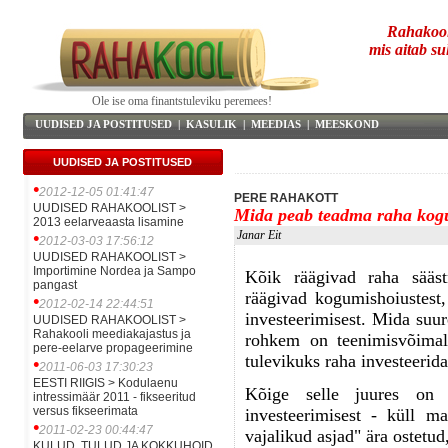
Rahakool
mis aitab su
Ole ise oma finantstuleviku peremees!
UUDISED JA POSTITUSED
|
KASULIK
|
MEEDIAS
|
MEESKOND
UUDISED JA POSTITUSED
•
2012-12-05 01:41:47
PERE RAHAKOTT
UUDISED RAHAKOOLIST >
Mida peab teadma raha kog
2013 eelarveaasta lisamine
Janar Eit
•
2012-03-03 17:56:12
UUDISED RAHAKOOLIST >
Importimine Nordea ja Sampo
Kõik räägivad raha sääst
pangast
räägivad kogumishoiustest, 
•
2012-02-14 22:44:51
investeerimisest. Mida su
UUDISED RAHAKOOLIST >
Rahakooli meediakajastus ja
rohkem on teenimisvõimalu
pere-eelarve propageerimine
tulevikuks raha investeerid
•
2011-06-03 17:30:23
EESTI RIIGIS > Kodulaenu
Kõige selle juures on a
intressimäär 2011 - fikseeritud
versus fikseerimata
investeerimisest - küll m
•
2011-02-23 00:44:47
vajalikud asjad" ära ostetud
KULUD, TULUD JA KOKKUHOID