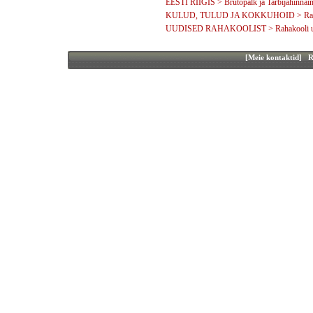
EESTI RIIGIS > Brutopalk ja Tarbijahinnai
KULUD, TULUD JA KOKKUHOID > Rahakoo
UUDISED RAHAKOOLIST > Rahakooli u
[Meie kontaktid]
Ra