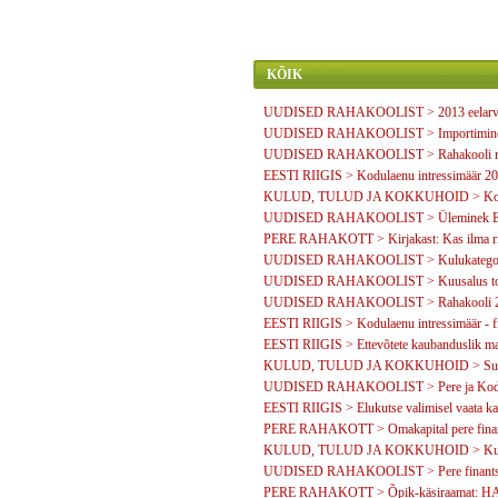
KÕIK
UUDISED RAHAKOOLIST > 2013 eelarvea
UUDISED RAHAKOOLIST > Importimine N
UUDISED RAHAKOOLIST > Rahakooli meedia
EESTI RIIGIS > Kodulaenu intressimäär 2011
KULUD, TULUD JA KOKKUHOID > Kooli
UUDISED RAHAKOOLIST > Üleminek Eur
PERE RAHAKOTT > Kirjakast: Kas ilma risk
UUDISED RAHAKOOLIST > Kulukategooriate
UUDISED RAHAKOOLIST > Kuusalus toim
UUDISED RAHAKOOLIST > Rahakooli 20
EESTI RIIGIS > Kodulaenu intressimäär - fi
EESTI RIIGIS > Ettevõtete kaubanduslik mar
KULUD, TULUD JA KOKKUHOID > Suur diis
UUDISED RAHAKOOLIST > Pere ja Kodu: 
EESTI RIIGIS > Elukutse valimisel vaata ka t
PERE RAHAKOTT > Omakapital pere finant
KULUD, TULUD JA KOKKUHOID > Kuidas 
UUDISED RAHAKOOLIST > Pere finantsküs
PERE RAHAKOTT > Õpik-käsiraamat