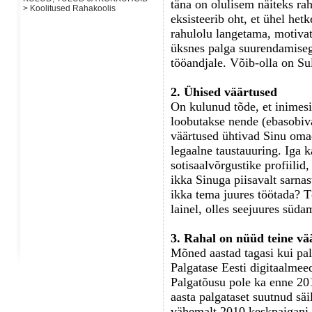
täna on olulisem näiteks ra
> Koolitused Rahakoolis
eksisteerib oht, et ühel het
rahulolu langetama, motivat
üksnes palga suurendamisega
tööandjale. Võib-olla on Su
2. Ühised väärtused
On kulunud tõde, et inimesi
loobutakse nende (ebasobiva
väärtused ühtivad Sinu oma
legaalne taustauuring. Iga k
sotisaalvõrgustike profiilid
ikka Sinuga piisavalt sarnas
ikka tema juures töötada? T
lainel, olles seejuures südam
3. Rahal on nüüd teine vä
Mõned aastad tagasi kui pal
Palgatase Eesti digitaalmee
Palgatõusu pole ka enne 20
aasta palgataset suutnud säi
vähemalt 2010 keskpaigani.