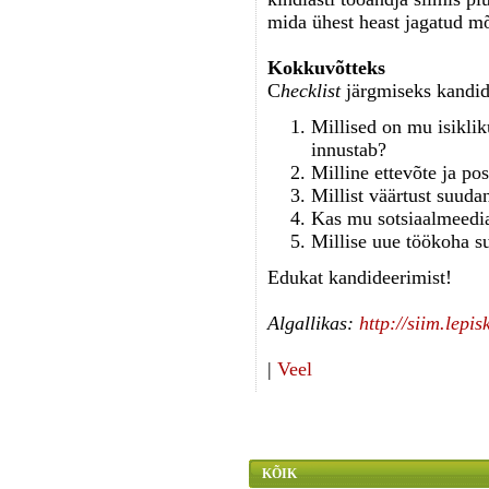
mida ühest heast jagatud mõ
Kokkuvõtteks
C
hecklist
järgmiseks kandid
Millised on mu isikli
innustab?
Milline ettevõte ja po
Millist väärtust suud
Kas mu sotsiaalmeedia
Millise uue töökoha s
Edukat kandideerimist!
Algallikas:
http://siim.lepis
|
Veel
KÕIK