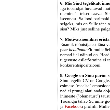
6. Mis Sind tegelikult inn
Iga tööandjat huvitavad mot
olemine" - teised saavad Si
iseennast. Sa lood parimaid
selgeks, mis on Sulle täna 
sisu? Miks just selline palg
7. Motivatsioonikiri erist
Enamik tööotsijatest täna ve
paar
headhunter
'it mulle ö
nemad iial näinud on. Head
tugevuste esiletõstmine ei 
konkurentsipositsiooni.
8. Google on Sinu parim s
Sinu tegelik CV on Google.
esimese "reaalse" emotsioon
nad ei pruugi alati anda obj
inimeste ("olematust") taust
Tööandja tahab Su nime goo
ja
Facebook
i profiili. Mul