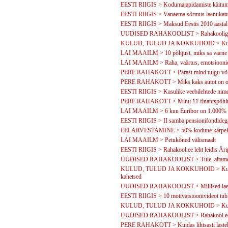
EESTI RIIGIS > Kodumajapidamiste käitumine
EESTI RIIGIS > Vanaema sõrmus laenukatt
EESTI RIIGIS > Maksud Eestis 2010 aastal
UUDISED RAHAKOOLIST > Rahakooliga on 
KULUD, TULUD JA KOKKUHOID > Kuidas 
LAI MAAILM > 10 põhjust, miks sa vaene 
LAI MAAILM > Raha, väärtus, emotsioonid
PERE RAHAKOTT > Pärast mind tulgu või
PERE RAHAKOTT > Miks kaks autot on o
EESTI RIIGIS > Kasulike veebilehtede nime
PERE RAHAKOTT > Minu 11 finantspõhi
LAI MAAILM > 6 kuu Euribor on 1.000%
EESTI RIIGIS > II samba pensionifondidega 
EELARVESTAMINE > 50% kodune kärpekava
LAI MAAILM > Petukõned välismaalt
EESTI RIIGIS > Rahakool.ee leht leidis Äri
UUDISED RAHAKOOLIST > Tule, aitame Su
KULUD, TULUD JA KOKKUHOID > Kuidas va
kahetsed
UUDISED RAHAKOOLIST > Millised laenuko
EESTI RIIGIS > 10 motivatsioonivideot tubli
KULUD, TULUD JA KOKKUHOID > Kui mu
UUDISED RAHAKOOLIST > Rahakool.ee k
PERE RAHAKOTT > Kuidas lihtsasti lastele