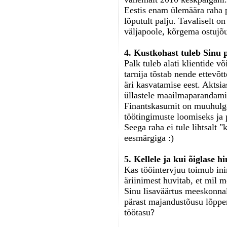
Eestis enam ülemäära raha po
lõputult palju. Tavaliselt o
väljapoole, kõrgema ostujõu
4. Kustkohast tuleb Sinu 
Palk tuleb alati klientide võ
tarnija tõstab nende ettevõt
äri kasvatamise eest. Aktsi
üllastele maailmaparandamis
Finantskasumit on muuhulg
töötingimuste loomiseks ja
Seega raha ei tule lihtsalt 
eesmärgiga :)
5. Kellele ja kui õiglase 
Kas tööintervjuu toimub ini
äriinimest huvitab, et mil 
Sinu lisaväärtus meeskonnale
pärast majandustõusu lõppem
töötasu?