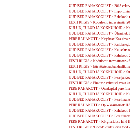
UUDISED RAHAKOOLIST > 2013 eelarvea
UUDISED RAHAKOOLIST > Importimine N
UUDISED RAHAKOOLIST > Rahakooli meedia
EESTI RIIGIS > Kodulaenu intressimäär 2011
KULUD, TULUD JA KOKKUHOID > Kooli
UUDISED RAHAKOOLIST > Üleminek Eur
PERE RAHAKOTT > Kirjakast: Kas ilma risk
UUDISED RAHAKOOLIST > Kulukategooriate
UUDISED RAHAKOOLIST > Kuusalus toim
UUDISED RAHAKOOLIST > Rahakooli 20
EESTI RIIGIS > Kodulaenu intressimäär - fi
EESTI RIIGIS > Ettevõtete kaubanduslik mar
KULUD, TULUD JA KOKKUHOID > Suur diis
UUDISED RAHAKOOLIST > Pere ja Kodu: 
EESTI RIIGIS > Elukutse valimisel vaata ka t
PERE RAHAKOTT > Omakapital pere finant
KULUD, TULUD JA KOKKUHOID > Kuidas 
UUDISED RAHAKOOLIST > Pere finantsküs
PERE RAHAKOTT > Õpik-käsiraamat
UUDISED RAHAKOOLIST > Rahakooli Ral
UUDISED RAHAKOOLIST > Pere finantsk
PERE RAHAKOTT > Kõrghariduse hind Ee
EESTI RIIGIS > 9 ideed: kuidas leida tööd 