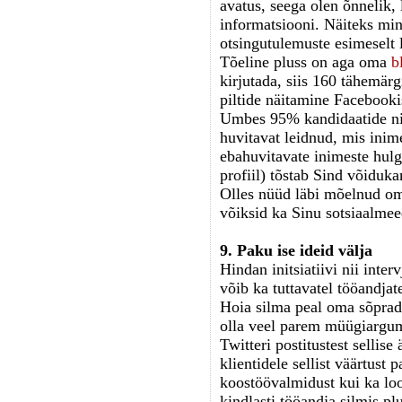
avatus, seega olen õnnelik, 
informatsiooni. Näiteks mi
otsingutulemuste esimeselt l
Tõeline pluss on aga oma
b
kirjutada, siis 160 tähemär
piltide näitamine Facebooki
Umbes 95% kandidaatide nim
huvitavat leidnud, mis inim
ebahuvitavate inimeste hulga
profiil) tõstab Sind võidu
Olles nüüd läbi mõelnud oma
võiksid ka Sinu sotsiaalmeed
9. Paku ise ideid välja
Hindan initsiatiivi nii int
võib ka tuttavatel tööandjat
H
oia silma peal oma sõprad
olla veel parem müügiargume
Twitteri postitustest sellis
klientidele sellist väärtust 
koostöövalmidust kui ka loov
kindlasti tööandja silmis p