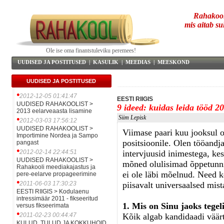
Rahakool
mis aitab su
Ole ise oma finantstuleviku peremees!
UUDISED JA POSTITUSED
|
KASULIK
|
MEEDIAS
|
MEESKOND
UUDISED JA POSTITUSED
•
2012-12-05 01:41:47
EESTI RIIGIS
UUDISED RAHAKOOLIST >
9 ideed: kuidas leida tööd 2
2013 eelarveaasta lisamine
Siim Lepisk
•
2012-03-03 17:56:12
UUDISED RAHAKOOLIST >
Viimase paari kuu jooksul 
Importimine Nordea ja Sampo
positsioonile. Olen tööandj
pangast
•
2012-02-14 22:44:51
intervjuusid inimestega, ke
UUDISED RAHAKOOLIST >
mõned olulisimad õppetunnid
Rahakooli meediakajastus ja
ei ole läbi mõelnud. Need 
pere-eelarve propageerimine
•
2011-06-03 17:30:23
piisavalt universaalsed mist
EESTI RIIGIS > Kodulaenu
intressimäär 2011 - fikseeritud
1. Mis on Sinu jaoks tegel
versus fikseerimata
•
2011-02-23 00:44:47
Kõik algab kandidaadi väärt
KULUD, TULUD JA KOKKUHOID