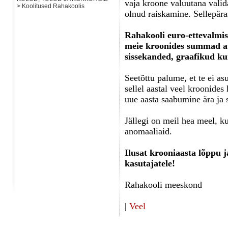
vaja kroone valuutana valid
> Koolitused Rahakoolis
olnud raiskamine. Sellepäras
Rahakooli euro-ettevalmist
meie kroonides summad au
sissekanded, graafikud k
Seetõttu palume, et te ei a
sellel aastal veel kroonide
uue aasta saabumine ära ja s
Jällegi on meil hea meel, ku
anomaaliaid.
Ilusat krooniaasta lõppu j
kasutajatele!
Rahakooli meeskond
|
Veel