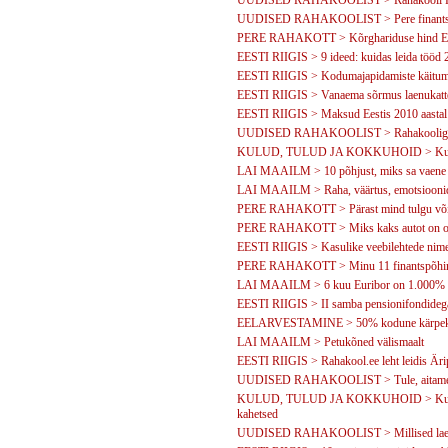
UUDISED RAHAKOOLIST > Rahakooli Ral
UUDISED RAHAKOOLIST > Pere finantsk
PERE RAHAKOTT > Kõrghariduse hind Ee
EESTI RIIGIS > 9 ideed: kuidas leida tööd 
EESTI RIIGIS > Kodumajapidamiste käitumine
EESTI RIIGIS > Vanaema sõrmus laenukatt
EESTI RIIGIS > Maksud Eestis 2010 aastal
UUDISED RAHAKOOLIST > Rahakooliga on 
KULUD, TULUD JA KOKKUHOID > Kuidas 
LAI MAAILM > 10 põhjust, miks sa vaene 
LAI MAAILM > Raha, väärtus, emotsioonid
PERE RAHAKOTT > Pärast mind tulgu või
PERE RAHAKOTT > Miks kaks autot on o
EESTI RIIGIS > Kasulike veebilehtede nime
PERE RAHAKOTT > Minu 11 finantspõhi
LAI MAAILM > 6 kuu Euribor on 1.000%
EESTI RIIGIS > II samba pensionifondidega 
EELARVESTAMINE > 50% kodune kärpekava
LAI MAAILM > Petukõned välismaalt
EESTI RIIGIS > Rahakool.ee leht leidis Äri
UUDISED RAHAKOOLIST > Tule, aitame Su
KULUD, TULUD JA KOKKUHOID > Kuidas va
kahetsed
UUDISED RAHAKOOLIST > Millised laenuko