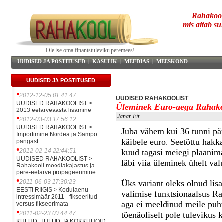
Rahakool
mis aitab su
Ole ise oma finantstuleviku peremees!
UUDISED JA POSTITUSED
|
KASULIK
|
MEEDIAS
|
MEESKOND
UUDISED JA POSTITUSED
•
2012-12-05 01:41:47
UUDISED RAHAKOOLIST
UUDISED RAHAKOOLIST >
Üleminek Euro-aega Rahako
2013 eelarveaasta lisamine
Janar Eit
•
2012-03-03 17:56:12
UUDISED RAHAKOOLIST >
Juba vähem kui 36 tunni pär
Importimine Nordea ja Sampo
käibele euro. Seetõttu hak
pangast
•
2012-02-14 22:44:51
kuud tagasi meiegi plaanim
UUDISED RAHAKOOLIST >
läbi viia üleminek ühelt valu
Rahakooli meediakajastus ja
pere-eelarve propageerimine
•
2011-06-03 17:30:23
Üks variant oleks olnud lis
EESTI RIIGIS > Kodulaenu
valimise funktsionaalsus Ra
intressimäär 2011 - fikseeritud
aga ei meeldinud meile puhta
versus fikseerimata
•
2011-02-23 00:44:47
tõenäoliselt pole tulevikus
KULUD, TULUD JA KOKKUHOID