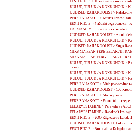
EESTI RIIGIS > 10 motivatsioonivideot tubli
KULUD, TULUD JA KOKKUHOID > Kui mu
UUDISED RAHAKOOLIST > Rahakool.ee k
PERE RAHAKOTT > Kuidas lihtsasti lastele
EESTI RIIGIS > 4 nädalat aega otsuseni - k
LAI MAAILM > Finantskriis visuaalselt
UUDISED RAHAKOOLIST > Ainult tõelisi pi
KULUD, TULUD JA KOKKUHOID > Kapitali
UUDISED RAHAKOOLIST > Sügis Rahak
MIKS MA PEAN PERE-EELARVET RAHAK
MIKS MA PEAN PERE-EELARVET RAHAKO
KULUD, TULUD JA KOKKUHOID > Rahakooli
elevanti
KULUD, TULUD JA KOKKUHOID > Kodune ku
KULUD, TULUD JA KOKKUHOID > Rahakool
PERE RAHAKOTT > Mida peab teadma rah
UUDISED RAHAKOOLIST > 100 Krooni ee
PERE RAHAKOTT > Abielu ja raha
PERE RAHAKOTT > Finantsid - terve pere
EELARVESTAMINE > Pere-eelarve ABC!
EELARVESTAMINE > Rahakooli kasutaja - 
EESTI RIIGIS > 2009 Riigieelarve kulude li
UUDISED RAHAKOOLIST > Liikide trendide
EESTI RIIGIS > Brutopalk ja Tarbijahinnai