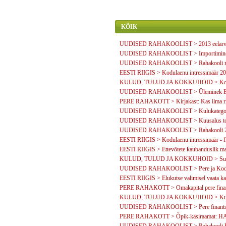
KÕIK
UUDISED RAHAKOOLIST > 2013 eelarvea
UUDISED RAHAKOOLIST > Importimine N
UUDISED RAHAKOOLIST > Rahakooli meedia
EESTI RIIGIS > Kodulaenu intressimäär 2011
KULUD, TULUD JA KOKKUHOID > Kooli
UUDISED RAHAKOOLIST > Üleminek Eur
PERE RAHAKOTT > Kirjakast: Kas ilma risk
UUDISED RAHAKOOLIST > Kulukategooriate
UUDISED RAHAKOOLIST > Kuusalus toim
UUDISED RAHAKOOLIST > Rahakooli 20
EESTI RIIGIS > Kodulaenu intressimäär - fi
EESTI RIIGIS > Ettevõtete kaubanduslik mar
KULUD, TULUD JA KOKKUHOID > Suur diis
UUDISED RAHAKOOLIST > Pere ja Kodu: 
EESTI RIIGIS > Elukutse valimisel vaata ka t
PERE RAHAKOTT > Omakapital pere finant
KULUD, TULUD JA KOKKUHOID > Kuidas 
UUDISED RAHAKOOLIST > Pere finantsküs
PERE RAHAKOTT > Õpik-käsiraamat