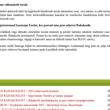
me välismaisele turule
etkel aktiivselt tööd ka ingliskeelt kõnelevale turule laienemise osas, sest näeme, et selle teenu
õikjal laias maailmas. Teise keelevaldkonnana kaasame ka venekeelse elanikkonna kelle huv
iisavalt suur.
gistreerunud kasutajat Eestist, kes peavad oma pere-eelarvet Rahakoolis
siklikult väga tähtsaks ennekõike noorte inimeste ja perede harimist rahaliste teadmiste osa
atoriks Rahakooli arendamisel. Peame ka ise enda pere-eelarvet siinsamas ning oleme rohkem
halise situatsiooniga, olgugi et käesolev aasta on üldiselt tuntud kui MASU aasta:)
sime endid Taunoga hiljuti ka internetiturunduse eliitlaagris Laulasmaal ning peas on palju h
a pere eelarvest huvitatud inimese jaoks kasulikult tööle rakendada.
 RAHAKOOLIST > 2013 eelarveaasta lisamine
20
 RAHAKOOLIST > Importimine Nordea ja Sampo pangast
20
 RAHAKOOLIST > Rahakooli meediakajastus ja pere-eelarve propageerimine
20
IGIS > Kodulaenu intressimäär 2011 - fikseeritud versus fikseerimata
20
 TULUD JA KOKKUHOID > Koolitused Rahakoolis
20