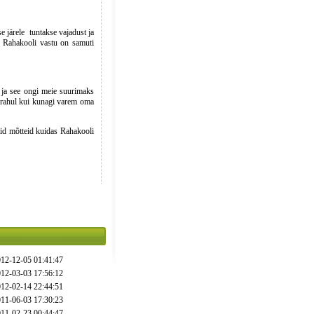
se järele tuntakse vajadust ja
i Rahakooli vastu on samuti
s ja see ongi meie suurimaks
 rahul kui kunagi varem oma
äid mõtteid kuidas Rahakooli
12-12-05 01:41:47
12-03-03 17:56:12
12-02-14 22:44:51
11-06-03 17:30:23
11-02-23 00:44:47