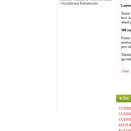
> Koolitused Rahakoolis
Laiene
Teeme h
huvi k
olnud p
500 re
Peame i
motiva
pere ra
Täienda
iga end
|
Veel
KÕIK
UUDISED
UUDISED
UUDISED
EESTI RI
KULUD,