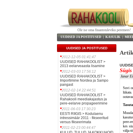
Ole ise oma finantstuleviku p
UUDISED JA POSTITUSED
|
KASULIK
|
MEE
UUDISED JA POSTITUSED
Artik
•
2012-12-05 01:41:47
UUDISED RAHAKOOLIST >
UUDIS
2013 eelarveaasta lisamine
Sügis
•
2012-03-03 17:56:12
UUDISED RAHAKOOLIST >
Janar Ei
Importimine Nordea ja Sampo
pangast
Suvi o
•
2012-02-14 22:44:51
lükata
UUDISED RAHAKOOLIST >
ootavad
Rahakooli meediakajastus ja
pere-eelarve propageerimine
Tasuta
•
2011-06-03 17:30:23
Muudam
EESTI RIIGIS > Kodulaenu
kasutus
intressimäär 2011 - fikseeritud
pere-ee
versus fikseerimata
•
kes sii
2011-02-23 00:44:47
välja t
KULUD, TULUD JA KOKKUHOID