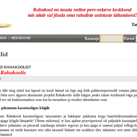
Rahakool on tasuta online pere-eelarve keskkond
mis aitab sul jõuda oma rahaliste unistuste täitumiseni!
Ta
eremees!
DIAS
|
MEESKOND
Kasutaja
Parool
lid
ED RAHAKOOLIST
 Rahakoolis
t
n läbi ning nüüd kui lapsed on kooli läinud on õige aeg kõik puhkusteperioodil venima jään
. Juba suve alguses alustasime projekti Rahakoolis mille käigus peaks siinne keskkond väga 
 ees nii funktsionaaluse osas kui ka turunduse ja sisulise täiendamise osas.
 piiramatu kasutusõigus kõigile
e Rahakooli kasutusõiguse tasustamist ja hakkame pakkuma kogu baasfunktsionaalsust t
ajaga kõigile liitujatele! Oleme mõistnud, et kuu ajaline prooviperiood oli paljudele kasutajatel
larve pidamine on piisavalt stardiaega nõudev tegevus ja kuu ajaga ei saanud paljud sellega h
amaani on meile kasutuse eest raha tasunud liidame me usalduse üles näitamise eest meie eliit
öötamisel.