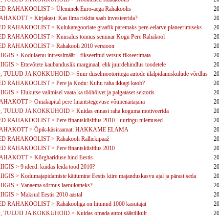
D RAHAKOOLIST > Üleminek Euro-aega Rahakoolis
20
AKOTT > Kirjakast: Kas ilma riskita saab investeerida?
20
 RAHAKOOLIST > Kulukategooriate graafik paremaks pere-eelarve planeerimiseks
20
 RAHAKOOLIST > Kuusalus toimus seminar Kogu Pere Rahakool
20
D RAHAKOOLIST > Rahakooli 2010 versioon
20
IGIS > Kodulaenu intressimäär - fikseeritud versus fikseerimata
20
IGIS > Ettevõtete kaubanduslik marginaal, ehk juurdehindlus toodetele
20
TULUD JA KOKKUHOID > Suur diiselmootoritega autode ülalpidamiskulude võrdlus
20
 RAHAKOOLIST > Pere ja Kodu: Kuhu raha ikkagi kaob?
20
IGIS > Elukutse valimisel vaata ka tööhõivet ja palgataset sektoris
20
HAKOTT > Omakapital pere finantstegevuse võtmenäitajana
20
TULUD JA KOKKUHOID > Kuidas ennast raha koguma motiveerida
20
 RAHAKOOLIST > Pere finantsküsitlus 2010 - uuringu tulemused
20
AHAKOTT > Õpik-käsiraamat: HAKKAME ELAMA
20
D RAHAKOOLIST > Rahakooli Ralliekipaaž
20
 RAHAKOOLIST > Pere finantsküsitlus 2010
20
HAKOTT > Kõrghariduse hind Eestis
20
IGIS > 9 ideed: kuidas leida tööd 2010?
20
IGIS > Kodumajapidamiste käitumine Eestis kiire majanduskasvu ajal ja pärast seda
20
IIGIS > Vanaema sõrmus laenukatteks?
20
IGIS > Maksud Eestis 2010 aastal
20
 RAHAKOOLIST > Rahakooliga on liitunud 1000 kasutajat
20
TULUD JA KOKKUHOID > Kuidas omada autot säästlikult
20