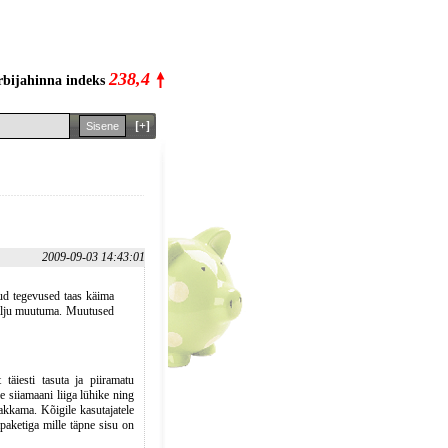
238,4
rbijahinna indeks
[+]
2009-09-03 14:43:01
ud tegevused taas käima
palju muutuma. Muutused
äiesti tasuta ja piiramatu
e siiamaani liiga lühike ning
akkama. Kõigile kasutajatele
paketiga mille täpne sisu on