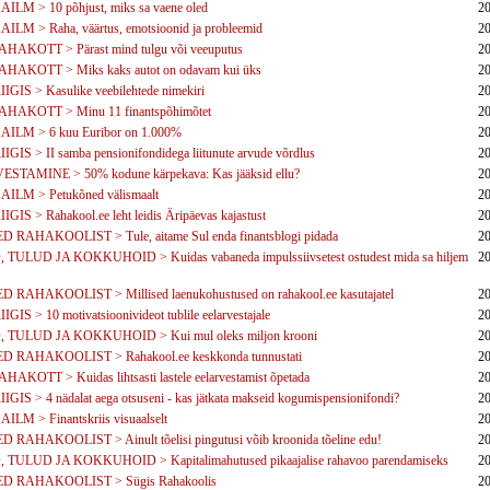
ILM > 10 põhjust, miks sa vaene oled
20
ILM > Raha, väärtus, emotsioonid ja probleemid
20
HAKOTT > Pärast mind tulgu või veeuputus
20
HAKOTT > Miks kaks autot on odavam kui üks
20
IGIS > Kasulike veebilehtede nimekiri
20
HAKOTT > Minu 11 finantspõhimõtet
20
ILM > 6 kuu Euribor on 1.000%
20
IGIS > II samba pensionifondidega liitunute arvude võrdlus
20
STAMINE > 50% kodune kärpekava: Kas jääksid ellu?
20
ILM > Petukõned välismaalt
20
IGIS > Rahakool.ee leht leidis Äripäevas kajastust
20
 RAHAKOOLIST > Tule, aitame Sul enda finantsblogi pidada
20
TULUD JA KOKKUHOID > Kuidas vabaneda impulssiivsetest ostudest mida sa hiljem
20
 RAHAKOOLIST > Millised laenukohustused on rahakool.ee kasutajatel
20
IGIS > 10 motivatsioonivideot tublile eelarvestajale
20
 TULUD JA KOKKUHOID > Kui mul oleks miljon krooni
20
 RAHAKOOLIST > Rahakool.ee keskkonda tunnustati
20
AKOTT > Kuidas lihtsasti lastele eelarvestamist õpetada
20
IGIS > 4 nädalat aega otsuseni - kas jätkata makseid kogumispensionifondi?
20
ILM > Finantskriis visuaalselt
20
 RAHAKOOLIST > Ainult tõelisi pingutusi võib kroonida tõeline edu!
20
TULUD JA KOKKUHOID > Kapitalimahutused pikaajalise rahavoo parendamiseks
20
D RAHAKOOLIST > Sügis Rahakoolis
20