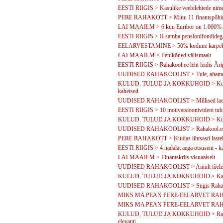
EESTI RIIGIS > Kasulike veebilehtede nime
PERE RAHAKOTT > Minu 11 finantspõhi
LAI MAAILM > 6 kuu Euribor on 1.000%
EESTI RIIGIS > II samba pensionifondidega 
EELARVESTAMINE > 50% kodune kärpekava
LAI MAAILM > Petukõned välismaalt
EESTI RIIGIS > Rahakool.ee leht leidis Äri
UUDISED RAHAKOOLIST > Tule, aitame Su
KULUD, TULUD JA KOKKUHOID > Kuidas va
kahetsed
UUDISED RAHAKOOLIST > Millised laenuko
EESTI RIIGIS > 10 motivatsioonivideot tubli
KULUD, TULUD JA KOKKUHOID > Kui mu
UUDISED RAHAKOOLIST > Rahakool.ee k
PERE RAHAKOTT > Kuidas lihtsasti lastele
EESTI RIIGIS > 4 nädalat aega otsuseni - k
LAI MAAILM > Finantskriis visuaalselt
UUDISED RAHAKOOLIST > Ainult tõelisi pi
KULUD, TULUD JA KOKKUHOID > Kapitali
UUDISED RAHAKOOLIST > Sügis Rahak
MIKS MA PEAN PERE-EELARVET RAHAK
MIKS MA PEAN PERE-EELARVET RAHAKO
KULUD, TULUD JA KOKKUHOID > Rahakooli
elevanti