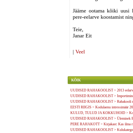
Jääme ootama kõiki uusi k
pere-eelarve koostamist ni
Teie,
Janar Eit
|
Veel
KÕIK
UUDISED RAHAKOOLIST > 2013 eelarvea
UUDISED RAHAKOOLIST > Importimine N
UUDISED RAHAKOOLIST > Rahakooli meedia
EESTI RIIGIS > Kodulaenu intressimäär 2011
KULUD, TULUD JA KOKKUHOID > Kooli
UUDISED RAHAKOOLIST > Üleminek Eur
PERE RAHAKOTT > Kirjakast: Kas ilma risk
UUDISED RAHAKOOLIST > Kulukategooriate