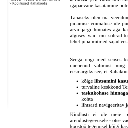
> Koolitused Rahakoolis
igapäevane kasutamine poln
Tänaseks olen ma veendunu
pidamise võimaluse üle puu
arvu järgi hinnates aga ka
alguses vaid mu sõbrad-tu
lehel juba mitmed sajad ees
Seega ongi meil seoses ke
uuenenud välimust ning p
eesmärgiks see, et Rahakool
kõige
lihtsamini kasu
turvaline keskkond T
taskukohase hinnaga
kohta
lihtsasti navigeeritav 
Kindlasti ei ole meie p
arendustegevusele - otse va
koostöö tegemisel kõigi kas