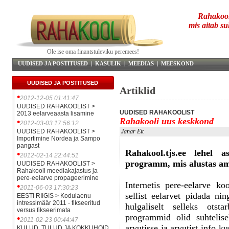
Rahakool
mis aitab su
Ole ise oma finantstuleviku peremees!
UUDISED JA POSTITUSED
|
KASULIK
|
MEEDIAS
|
MEESKOND
UUDISED JA POSTITUSED
Artiklid
•
2012-12-05 01:41:47
UUDISED RAHAKOOLIST >
UUDISED RAHAKOOLIST
2013 eelarveaasta lisamine
Rahakooli uus keskkond
•
2012-03-03 17:56:12
UUDISED RAHAKOOLIST >
Janar Eit
Importimine Nordea ja Sampo
pangast
Rahakool.tjs.ee lehel a
•
2012-02-14 22:44:51
programm, mis alustas ame
UUDISED RAHAKOOLIST >
Rahakooli meediakajastus ja
pere-eelarve propageerimine
Internetis pere-eelarve ko
•
2011-06-03 17:30:23
sellist eelarvet pidada nin
EESTI RIIGIS > Kodulaenu
intressimäär 2011 - fikseeritud
hulgaliselt selleks ots
versus fikseerimata
programmid olid suhtelisel
•
2011-02-23 00:44:47
arvutisse ja arvutist info 
KULUD, TULUD JA KOKKUHOID