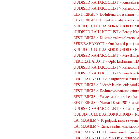
UUDISED RAHAKOOLIST > Kuusalus toim
UUDISED RAHAKOOLIST > Rahakooli 20
EESTI RIIGIS > Kodulaenu intressimäär - fi
EESTI RIIGIS > Ettevõtete kaubanduslik mar
KULUD, TULUD JA KOKKUHOID > Suur diis
UUDISED RAHAKOOLIST > Pere ja Kodu: 
EESTI RIIGIS > Elukutse valimisel vaata ka t
PERE RAHAKOTT > Omakapital pere finant
KULUD, TULUD JA KOKKUHOID > Kuidas 
UUDISED RAHAKOOLIST > Pere finantsküs
PERE RAHAKOTT > Õpik-käsiraamat
UUDISED RAHAKOOLIST > Rahakooli Ral
UUDISED RAHAKOOLIST > Pere finantsk
PERE RAHAKOTT > Kõrghariduse hind Ee
EESTI RIIGIS > 9 ideed: kuidas leida tööd 
EESTI RIIGIS > Kodumajapidamiste käitumine
EESTI RIIGIS > Vanaema sõrmus laenukatt
EESTI RIIGIS > Maksud Eestis 2010 aastal
UUDISED RAHAKOOLIST > Rahakooliga on 
KULUD, TULUD JA KOKKUHOID > Kuidas 
LAI MAAILM > 10 põhjust, miks sa vaene 
LAI MAAILM > Raha, väärtus, emotsioonid
PERE RAHAKOTT > Pärast mind tulgu või
PERE RAHAKOTT > Miks kaks autot on o